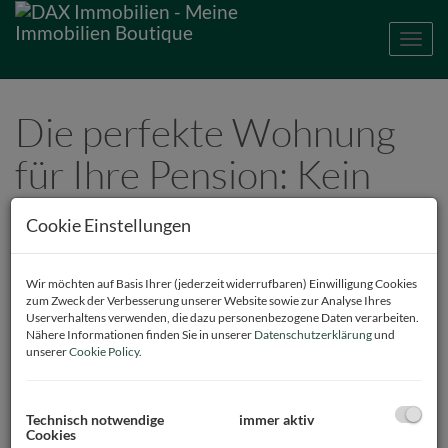
Navig
Die perfekte Wohnung
für Ihre Pension: Kein
Stress, viel Komfort und
Cookie Einstellungen
ein Hauch von
Abenteuer!
Wir möchten auf Basis Ihrer (jederzeit widerrufbaren) Einwilligung Cookies
zum Zweck der Verbesserung unserer Website sowie zur Analyse Ihres
Userverhaltens verwenden, die dazu personenbezogene Daten verarbeiten.
Nähere Informationen finden Sie in unserer
Datenschutzerklärung
und
28.05.2023, 23:00
unserer
Cookie Policy
.
Willkommen in der wunderbaren Welt der Rente! Endlich haben Sie
die Möglichkeit, Ihre Tage zu genießen, ohne sich um den nervigen
9-5-Job kümmern zu müssen. Doch was kommt nach dem
Technisch notwendige
immer aktiv
Arbeitsleben? Natürlich die Suche nach der perfekten Wohnung für
Cookies
Ihre wohlverdiente Pension! Aber keine Sorge, ich habe einige