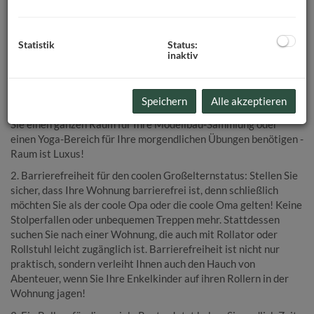
humorvolle Tipps für die ultimativen Wohnungsanforderungen, die
Ihrem neuen Lebensabschnitt gerecht werden.
Statistik
Status:
inaktiv
1. Geräumigkeit ist das A und O: Nach all den Jahren, in denen
Sie auf begrenztem Raum gearbeitet haben, ist es Zeit für ein
Upgrade! Suchen Sie nach einer geräumigen Wohnung, in der
Speichern
Alle akzeptieren
Sie Ihre Hobbys und Leidenschaften ausleben können. Egal, ob
Sie einen ganzen Raum für Ihre Modellbau-Sammlung oder
einen Yoga-Bereich für Ihre morgendlichen Übungen benötigen -
Raum ist Luxus!
2. Barrierefreiheit für den coolen Großelternstatus: Stellen Sie
sicher, dass Ihre Wohnung barrierefrei ist, denn schließlich
möchten Sie als der coole Opa oder die coole Oma gelten! Keine
Stolperfallen oder unbequemen Treppen mehr. Stattdessen
suchen Sie nach einer Wohnung, die auch mit Rollator oder
Rollstuhl leicht zugänglich ist. Barrierefreiheit ist nicht nur
praktisch, sondern verleiht Ihnen auch den Hauch von
Abenteuer, wenn Sie Ihre Enkelkinder auf ihren Rollern in der
Wohnung jagen!