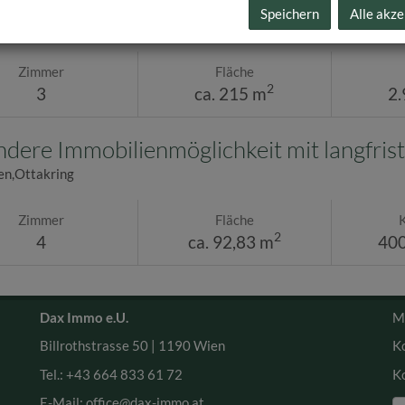
Speichern
Alle akze
en
Zimmer
Fläche
2
3
ca. 215 m
2.
dere Immobilienmöglichkeit mit langfrist
n,Ottakring
Zimmer
Fläche
2
4
ca. 92,83 m
400
Dax Immo e.U.
M
Billrothstrasse 50 |
1190 Wien
K
Tel.:
+43 664 833 61 72
K
E-Mail: office
@dax-immo.at