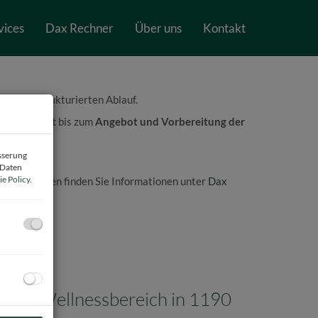
| Dax Immo e.U.
vices
Dax Rechner
Über uns
Kontakt
 klaren, strukturierten Ablauf.
smanagement
bis zum
Angebot und Vorbereitung der
esserung
 Daten
e Policy
.
eitmeinungen finden Sie Informationen unter
Dax
g mit Wellnessbereich in 1190