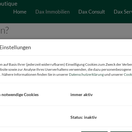
en: Verkauf & Vermietung 
Home
Dax Immobilien
Dax Consult
Dax Ser
en?
g von Wohnimmobilien in Wien –
Verkauf und Vermietung
– mit einem
Einstellungen
er
Preis- und Zielgruppenstrategie
über
Exposé und Besichtigung
 auf Basis Ihrer (jederzeit widerrufbaren) Einwilligung Cookies zum Zweck der Verb
bsite sowie zur Analyse Ihres Userverhaltens verwenden, die dazu personenbezogene
. Nähere Informationen finden Sie in unserer
Datenschutzerklärung
und unserer
Cooki
is wünschen, nutzen Sie den
Dax Rechner
. Für Spezialthemen und Zw
h notwendige Cookies
immer aktiv
Status: inaktiv
nz mit Garten – Exklusive Altbauwohnun