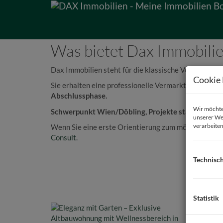
Immobilienmakler Wi
Was bietet Dax Immobili
Dax Immobilien steht für die klassische Vermittlun
Cookie 
Sie erhalten eine professionelle Vermarktung: von d
Abschlussphase.
Wir möchten
Schwerpunkt Wien/Döbling, Projekte stadtweit.
unserer We
verarbeiten
Wenn Sie eine erste Orientierung zum möglichen Pre
Consult.
Technisc
Statistik
Elega