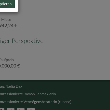
ptieren
Miete
942,24 €
iger Perspektive
Kaufpreis
.000,00 €
ag. Nadia Dax
onzessionierte Immobilienmaklerin
onzessionierte Vermögensberaterin (ruhend)