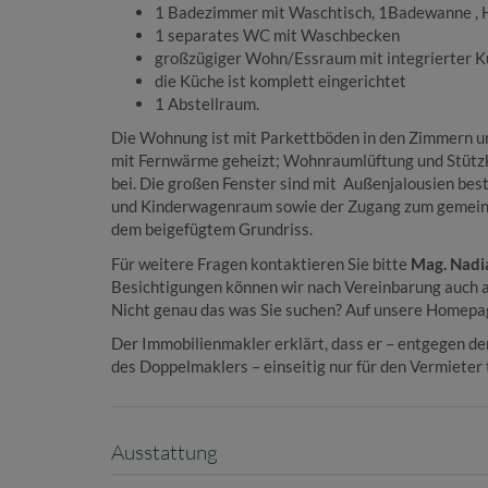
1 Badezimmer mit Waschtisch, 1Badewanne ,
1 separates WC mit Waschbecken
großzügiger Wohn/Essraum mit integrierter K
die Küche ist komplett eingerichtet
1 Abstellraum.
Die Wohnung ist mit Parkettböden in den Zimmern u
mit Fernwärme geheizt; Wohnraumlüftung und Stützk
bei. Die großen Fenster sind mit Außenjalousien bes
und Kinderwagenraum sowie der Zugang zum gemein
dem beigefügtem Grundriss.
Für weitere Fragen kontaktieren Sie bitte
Mag. Nadi
Besichtigungen können wir nach Vereinbarung auch
Nicht genau das was Sie suchen? Auf unsere Homepag
Der Immobilienmakler erklärt, dass er – entgegen d
des Doppelmaklers – einseitig nur für den Vermieter t
Ausstattung