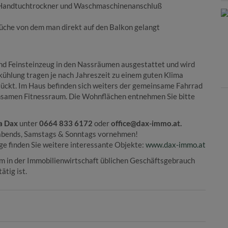
 Handtuchtrockner und Waschmaschinenanschluß
üche von dem man direkt auf den Balkon gelangt
nd Feinsteinzeug in den Nassräumen ausgestattet und wird
ühlung tragen je nach Jahreszeit zu einem guten Klima
tückt. Im Haus befinden sich weiters der gemeinsame Fahrrad
samen Fitnessraum. Die Wohnflächen entnehmen Sie bitte
a Dax
unter
0664 833 6172
oder
office@dax-immo.at.
 abends, Samstags & Sonntags vornehmen!
e finden Sie weitere interessante Objekte:
www.dax-immo.at
em in der Immobilienwirtschaft üblichen Geschäftsgebrauch
ätig ist.