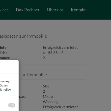
vices
Dax Rechner
Über uns
Kontakt
asisdaten zur Immobilie
iete
Erfolgreich vermietet
2
läche
ca. 56,38 m
immer
2
asisdaten zur Immobilie
esserung
 Daten
bjektnr.
586
e Policy
.
immer
2
ermarktungsart
Miete
bjektart
Wohnung
iete
Erfolgreich vermietet