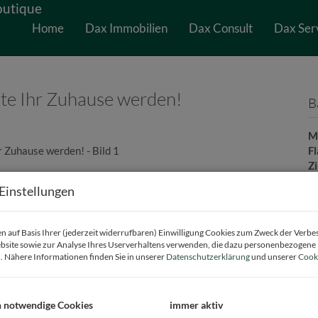
Home
Dax Immobilien
Dax Consult
Dax Ser
nte Ihr Zuhause werden!
B
M
F
Z
Einstellungen
B
 auf Basis Ihrer (jederzeit widerrufbaren) Einwilligung Cookies zum Zweck der Verb
bsite sowie zur Analyse Ihres Userverhaltens verwenden, die dazu personenbezogene
O
. Nähere Informationen finden Sie in unserer
Datenschutzerklärung
und unserer
Cooki
Z
V
O
h notwendige Cookies
immer aktiv
M