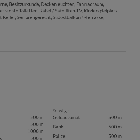
nne
Besitzurkunde
Deckenleuchten
Fahrradraum
etrennte Toiletten
Kabel / Satelliten-TV
Kinderspielplatz
t Keller
Seniorengerecht
Südostbalkon / -terrasse
Sonstige
500 m
Geldautomat
500 m
500 m
Bank
500 m
1000 m
Polizei
500 m
s
500 m