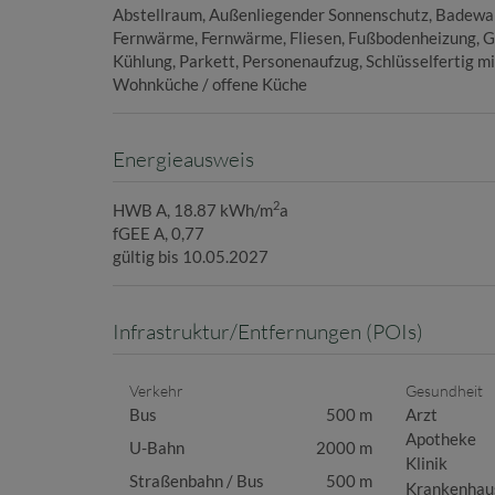
Abstellraum
Außenliegender Sonnenschutz
Badewa
Fernwärme
Fernwärme
Fliesen
Fußbodenheizung
G
Kühlung
Parkett
Personenaufzug
Schlüsselfertig mi
Wohnküche / offene Küche
Energieausweis
2
HWB
A, 18.87 kWh/m
a
fGEE
A, 0,77
gültig bis
10.05.2027
Infrastruktur/Entfernungen (POIs)
Verkehr
Gesundheit
Bus
500 m
Arzt
Apotheke
U-Bahn
2000 m
Klinik
Straßenbahn / Bus
500 m
Krankenhau