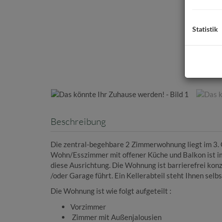
Statistik
Beschreibung
Die zentral-begehbare 2 Zimmerwohnung liegt im 3.
Wohn/Esszimmer mit offener Küche und Balkon ist im
diese Ausrichtung. Die Wohnung ist barrierefrei konz
/oder Garage führt. Ein Kellerabteil steht Ihnen selb
Die Wohnung ist wie folgt aufgeteilt :
Vorzimmer
Zimmer mit Außenjalousien