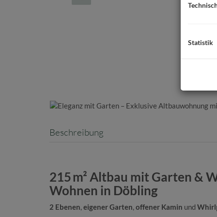
Technisc
Statistik
Beschreibung
215 m² Altbau mit Garten & W
Wohnen in Döbling
2 Ebenen
,
eigener Garten
,
offener Kamin
und
Whirl