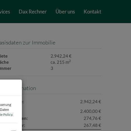
vices
Dax Rechner
Über uns
Kontakt
asisdaten zur Immobilie
iete
2.942,24 €
2
läche
ca. 215 m
immer
3
reisinformation
esamtmiete:
2.942,24 €
esserung
 Daten
iete:
2.400,00 €
e Policy
.
etriebskosten:
274,76 €
msatzsteuer:
267,48 €