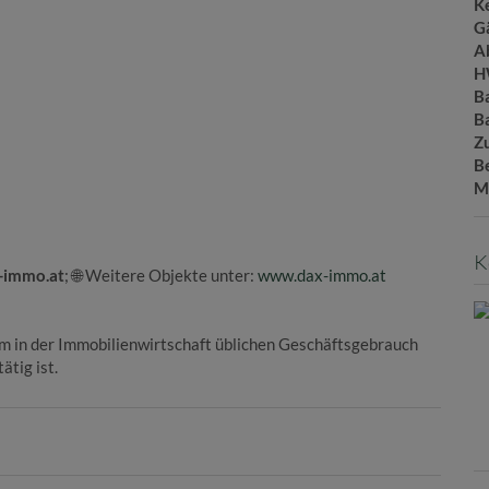
Ke
G
A
H
B
B
Z
B
M
K
-immo.at
; 🌐 Weitere Objekte unter:
www.dax-immo.at
em in der Immobilienwirtschaft üblichen Geschäftsgebrauch
ätig ist.