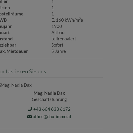
ller
1
ärten
1
bstellräume
1
2
WB
E, 160 kWh/m
a
aujahr
1900
auart
Altbau
ustand
teilrenoviert
eziehbar
Sofort
ax. Mietdauer
5 Jahre
ontaktieren Sie uns
Mag. Nadia Dax
Geschäftsführung
+43 664 833 6172
office@dax-immo.at