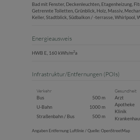
Bad mit Fenster
Deckenleuchten
Etagenheizung
Fi
Getrennte Toiletten
Grünblick
Holz
Massiv
Mechani
Keller
Stadtblick
Südbalkon / -terrasse
Whirlpool
W
Energieausweis
2
HWB
E, 160 kWh/m
a
Infrastruktur/Entfernungen (POIs)
Verkehr
Gesundheit
Bus
500 m
Arzt
Apotheke
U-Bahn
1000 m
Klinik
Straßenbahn / Bus
500 m
Krankenhau
Angaben Entfernung Luftlinie / Quelle: OpenStreetMap