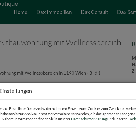
Home
Dax Immobilien
Dax Consult
Dax Ser
e Altbauwohnung mit Wellnessbereich
B
M
F
Z
Einstellungen
P
G
 auf Basis Ihrer (jederzeit widerrufbaren) Einwilligung Cookies zum Zweck der Verb
bsite sowie zur Analyse Ihres Userverhaltens verwenden, die dazu personenbezogene
M
. Nähere Informationen finden Sie in unserer
Datenschutzerklärung
und unserer
Cooki
B
U