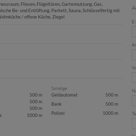
tnessraum
Fliesen
Flügeltüren
Gartennutzung
Gas
A
sche Be- und Entlüftung
Parkett
Sauna
Schlüsselfertig mit
ohnküche / offene Küche
Ziegel
E
A
V
Sonstige
N
500 m
Geldautomat
500 m
500 m
Bank
500 m
500 m
Polizei
1000 m
Te
s
1000 m