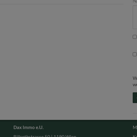
Na
W
we
Dax Immo e.U.
M
Billrothstrasse 50 |
1190 Wien
K