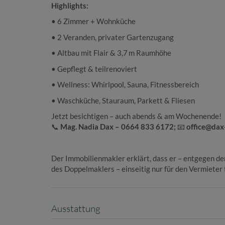
Highlights:
• 6 Zimmer + Wohnküche
• 2 Veranden, privater Gartenzugang
• Altbau mit Flair & 3,7 m Raumhöhe
• Gepflegt & teilrenoviert
• Wellness: Whirlpool, Sauna, Fitnessbereich
• Waschküche, Stauraum, Parkett & Fliesen
Jetzt besichtigen – auch abends & am Wochenende!
📞
Mag. Nadia Dax – 0664 833 6172;
📧
office@dax
Der Immobilienmakler erklärt, dass er – entgegen d
des Doppelmaklers – einseitig nur für den Vermieter t
Ausstattung