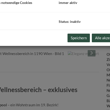
m
h notwendige Cookies
immer aktiv
Pr
Ab
Status: inaktiv
K
Speichern
Alle akze
B
O
Z
V
O
M
N
F
ellnessbereich – exklusives
N
G
B
pool
– ein Wohntraum im 19. Bezirk!
W