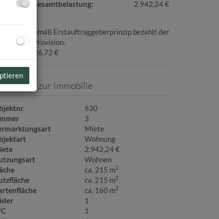
onatliche Gesamtbelastung:
2.942,24 €
ovision:
Gemäß Erstauftraggeberprinzip bezahlt der
geber die Provision.
aution:
8.826,72 €
ptieren
asisdaten zur Immobilie
bjektnr.
630
immer
3
ermarktungsart
Miete
bjektart
Wohnung
iete
2.942,24 €
utzungsart
Wohnen
2
läche
ca. 215 m
2
utzfläche
ca. 215 m
2
artenfläche
ca. 160 m
äder
1
C
1