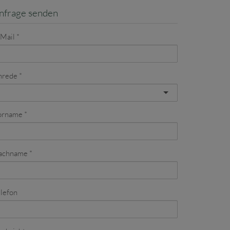
nfrage senden
-Mail
nrede
orname
achname
lefon