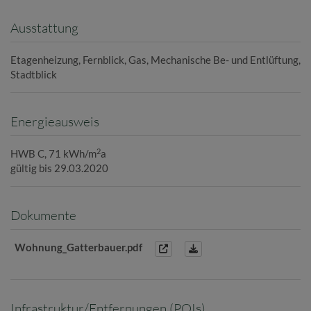
Ausstattung
Etagenheizung
Fernblick
Gas
Mechanische Be- und Entlüftung
Stadtblick
Energieausweis
2
HWB
C, 71 kWh/m
a
gültig bis
29.03.2020
Dokumente
Wohnung_Gatterbauer.pdf
Infrastruktur/Entfernungen (POIs)