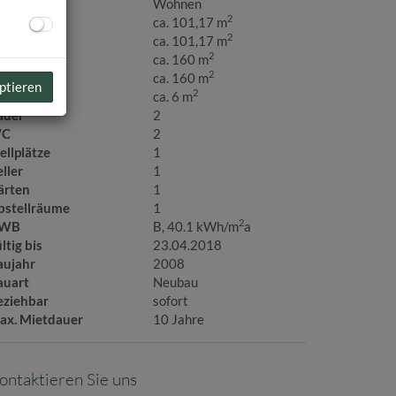
utzungsart
Wohnen
2
läche
ca. 101,17 m
2
ohnfläche
ca. 101,17 m
2
eie Fläche
ca. 160 m
2
artenfläche
ca. 160 m
ptieren
2
llerfläche
ca. 6 m
äder
2
C
2
ellplätze
1
ller
1
ärten
1
bstellräume
1
2
WB
B, 40.1 kWh/m
a
ltig bis
23.04.2018
aujahr
2008
auart
Neubau
eziehbar
sofort
ax. Mietdauer
10 Jahre
ontaktieren Sie uns