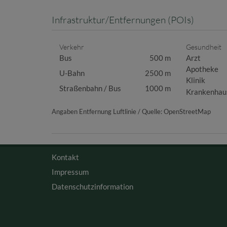
Infrastruktur/Entfernungen (POIs)
Verkehr
Gesundheit
Bus
500 m
Arzt
Apotheke
U-Bahn
2500 m
Klinik
Straßenbahn / Bus
1000 m
Krankenhau
Angaben Entfernung Luftlinie / Quelle: OpenStreetMap
Kontakt
Impressum
Datenschutzinformation