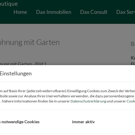
Home
Dax Immobilien
Dax Consult
Dax Ser
Wohnung mit Garten
B
K
F
Z
Einstellungen
B
 auf Basis Ihrer (jederzeit widerrufbaren) Einwilligung Cookies zum Zweck der Verb
bsite sowie zur Analyse Ihres Userverhaltens verwenden, die dazu personenbezogene
. Nähere Informationen finden Sie in unserer
Datenschutzerklärung
und unserer
Cooki
O
Z
V
h notwendige Cookies
immer aktiv
O
K