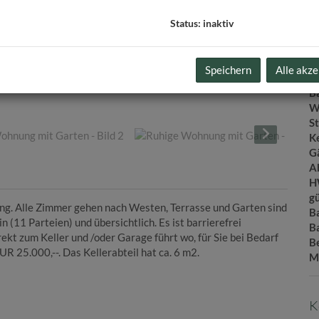
N
F
Status: inaktiv
W
Fr
G
Speichern
Alle akze
Ke
B
W
St
Ke
G
A
H
gü
g. Alle Zimmer gehen nach Westen, Terrasse und Garten sind
B
 (11 Parteien) und übersichtlich. Es ist barrierefrei
B
ekt zum Keller und /oder Garage führt wo, für Sie bei Bedarf
B
UR 25.000,--. Das Kellerabteil hat ca. 6 m2.
M
K