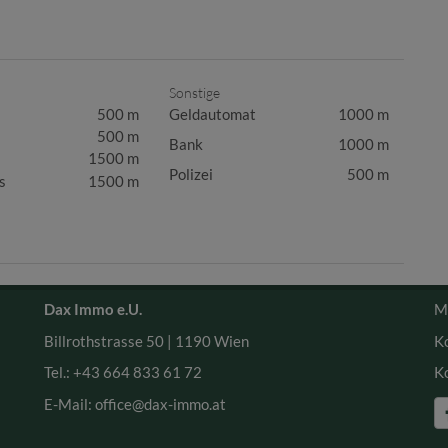
Sonstige
500 m
Geldautomat
1000 m
500 m
Bank
1000 m
1500 m
Polizei
500 m
s
1500 m
Dax Immo e.U.
M
Billrothstrasse 50 |
1190 Wien
K
Tel.:
+43 664 833 61 72
K
E-Mail: office
@dax-immo.at