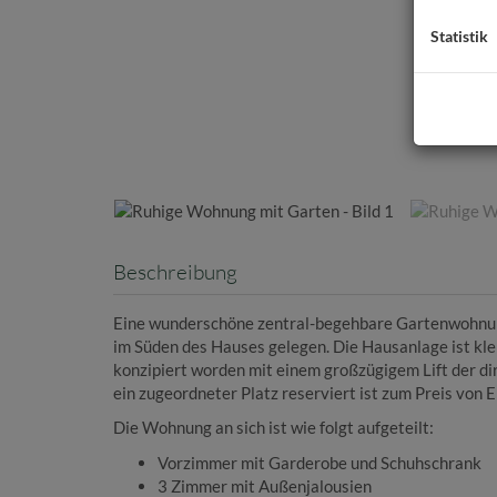
Statistik
Beschreibung
Eine wunderschöne zentral-begehbare Gartenwohnun
im Süden des Hauses gelegen. Die Hausanlage ist klein
konzipiert worden mit einem großzügigem Lift der dir
ein zugeordneter Platz reserviert ist zum Preis von E
Die Wohnung an sich ist wie folgt aufgeteilt:
Vorzimmer mit Garderobe und Schuhschrank
3 Zimmer mit Außenjalousien