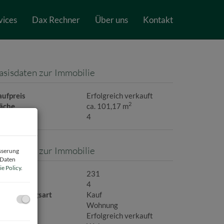
vices
Dax Rechner
Über uns
Kontakt
asisdaten zur Immobilie
aufpreis
Erfolgreich verkauft
2
läche
ca. 101,17 m
immer
4
asisdaten zur Immobilie
esserung
 Daten
e Policy
.
bjektnr.
231
immer
4
ermarktungsart
Kauf
bjektart
Wohnung
aufpreis
Erfolgreich verkauft