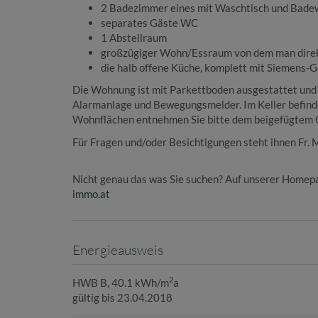
2 Badezimmer eines mit Waschtisch und Bade
separates Gäste WC
1 Abstellraum
großzügiger Wohn/Essraum von dem man direkt 
die halb offene Küche, komplett mit Siemens-G
Die Wohnung ist mit Parkettboden ausgestattet und w
Alarmanlage und Bewegungsmelder. Im Keller befin
Wohnflächen entnehmen Sie bitte dem beigefügtem 
Für Fragen und/oder Besichtigungen steht ihnen Fr. 
Nicht genau das was Sie suchen? Auf unserer Homepa
immo.at
Energieausweis
2
HWB
B, 40.1 kWh/m
a
gültig bis
23.04.2018